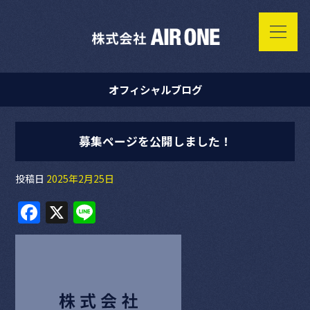
オフィシャルブログ
募集ページを公開しました！
投稿日
2025年2月25日
F
X
Li
a
n
c
e
e
b